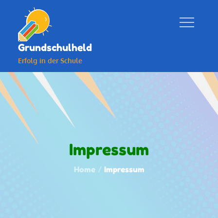
Skip
to
content
Grundschulheld
Erfolg in der Schule
Impressum
Home
Impressum