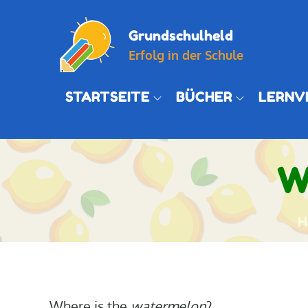
Skip
to
Grundschulheld
content
Erfolg in der Schule
STARTSEITE
BÜCHER
LERNV
W
H
Where is the
watermelon
?