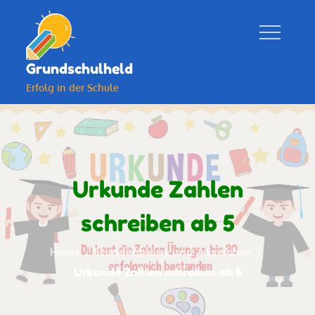
Skip
to
content
Grundschulheld
Erfolg in der Schule
Urkunde Zahlen
schreiben ab 5
Home
Stundenpläne und Abzeichen
Urkunde Zahlen schreiben ab 5