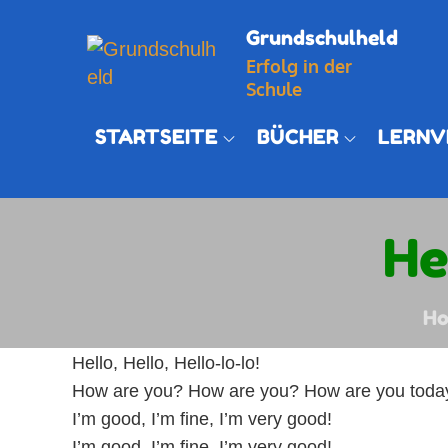
Skip
Grundschulheld
to
Erfolg in der
content
Schule
STARTSEITE
BÜCHER
LERNV
He
H
Hello, Hello, Hello-lo-lo!
How are you? How are you? How are you toda
I’m good, I’m fine, I’m very good!
I’m good, I’m fine, I’m very good!