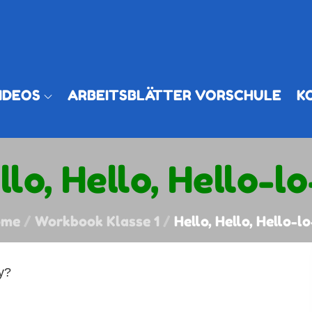
IDEOS
ARBEITSBLÄTTER VORSCHULE
K
llo, Hello, Hello-lo
ome
Workbook Klasse 1
Hello, Hello, Hello-lo
y?