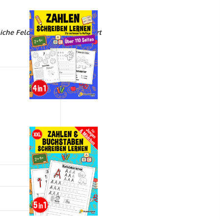
liche Felder sind mit
*
markiert