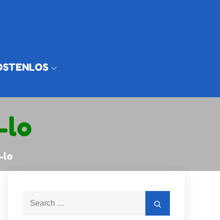
OSTENLOS
-lo
-lo
Search
Search
for: